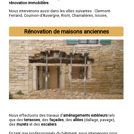
rénovation immobilière
.
Nous intervenons aussi dans les villes suivantes :
Clermont-
Ferrand
,
Cournon-d'Auvergne
,
Riom
,
Chamalières
,
Issoire
,
Thiers
,
Beaumont
,
Pont-du-Château
,
Aubière
,
Gerzat
Rénovation de maisons anciennes
Nous effectuons des travaux d'
aménagements extérieurs
tels
que des
terrasses
, des
façades
, des
allées
(dallage, pavage),
des
murets
et des
escaliers
.
En tant que professionnels du bâtiment, nous intervenons pour