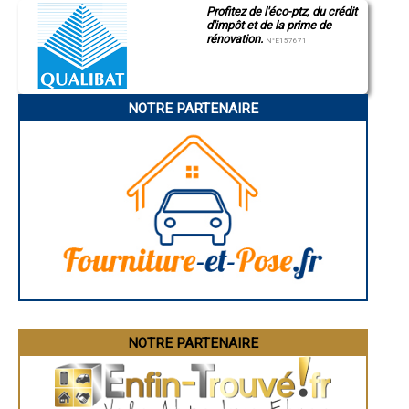
Profitez de l'éco-ptz, du crédit
Gap
- Entreprise de rénovation immobilière à Pionsat
d'impôt et de la prime de
Nice
- Entreprise de rénovation immobilière à Saint-Sauves-d'Auvergne
rénovation.
Annonay
N°E157671
- Entreprise de rénovation immobilière à Saint-Sylvestre-Pragoulin
Charleville-Mézières
- Entreprise de rénovation immobilière à Loubeyrat
Pamiers
Troyes
Narbonne
NOTRE PARTENAIRE
Rodez
Marseille
Caen
Aurillac
Angoulême
La Rochelle
Bourges
Brive-la-Gaillarde
Dijon
Saint-Brieuc
Guéret
Périgueux
Besançon
Valence
Évreux
Chartres
Brest
Nîmes
NOTRE PARTENAIRE
Toulouse
Auch
Bordeaux
Montpellier