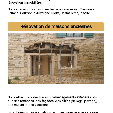
rénovation immobilière
.
Nous intervenons aussi dans les villes suivantes :
Clermont-
Ferrand
,
Cournon-d'Auvergne
,
Riom
,
Chamalières
,
Issoire
,
Thiers
,
Beaumont
,
Pont-du-Château
,
Aubière
,
Gerzat
Rénovation de maisons anciennes
Nous effectuons des travaux d'
aménagements extérieurs
tels
que des
terrasses
, des
façades
, des
allées
(dallage, pavage),
des
murets
et des
escaliers
.
En tant que professionnels du bâtiment, nous intervenons pour