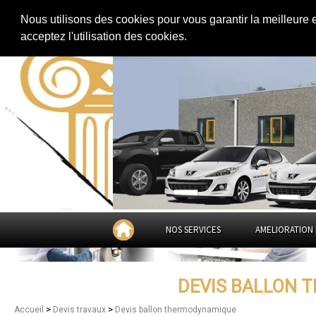
Extension de maison
|
Rénovation de maison
|
Aménagement des combles
Nous utilisons des cookies pour vous garantir la meilleure 
Devis ballon thermodynamique d
acceptez l'utilisation des cookies.
Dôme
NOS SERVICES
AMELIORATION 
DEVIS BALLON 
>
>
Accueil
Devis travaux
Devis ballon thermodynamique