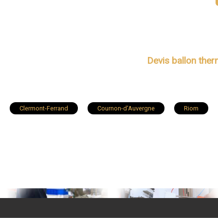
Devis ballon th
Clermont-Ferrand
Cournon-d'Auvergne
Riom
Lempdes
Romagnat
Cébazat
Ambert
Royat
Courpière
Aulnat
Martres-de-Veyre
La Roche-Blanche
Châteaugay
Saint-Genès-Champa
Aigueperse
Ennezat
Sayat
Mirefleurs
La Bourboule
Auzat-la-Combelle
Peschadoires