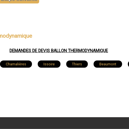
ermodynamique
DEMANDES DE DEVIS BALLON THERMODYNAMIQUE
Chamalières
Issoire
Thiers
Beaumont
Châtel-Guyon
Lezoux
Ceyrat
Billom
Blanzat
Saint-Éloy-les-Mines
Mozac
O
nelle
Vertaizon
Orcet
Puy-Guillaume
M
Saint-Georges-de-Mons
Aydat
Saint-Beauzire
Durtol
Saint-Bonnet-près-Riom
Arlanc
Orlé