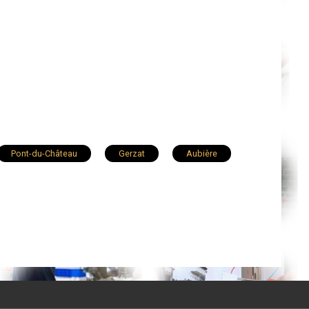
Pont-du-Château
Gerzat
Aubière
Vic-le-Comte
Volvic
Le Cendre
rcines
Brassac-les-Mines
Veyre-Monton
aringues
Pérignat-lès-Sarliève
La Monnerie-le-Montel
Combronde
at
Nohanent
Martres-d'Artière