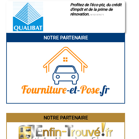
- Artisan enduiseur ravaleur à Saint-Ours
Profitez de l'éco-ptz, du crédit
- Artisan enduiseur ravaleur à Paslières
d'impôt et de la prime de
- Artisan enduiseur ravaleur à Chappes
rénovation.
N°E157671
- Artisan enduiseur ravaleur à Randan
- Artisan enduiseur ravaleur à Charbonnières-les-Varennes
- Artisan enduiseur ravaleur à Chauriat
- Artisan enduiseur ravaleur à Enval
NOTRE PARTENAIRE
- Artisan enduiseur ravaleur à Marsac-en-Livradois
- Artisan enduiseur ravaleur à Plauzat
- Artisan enduiseur ravaleur à Mont-Dore
- Artisan enduiseur ravaleur à Pérignat-sur-Allier
- Artisan enduiseur ravaleur à Dallet
- Artisan enduiseur ravaleur à Cunlhat
- Artisan enduiseur ravaleur à Chabreloche
- Artisan enduiseur ravaleur à Escoutoux
- Artisan enduiseur ravaleur à Champeix
- Artisan enduiseur ravaleur à Saint-Gervais-d'Auvergne
- Artisan enduiseur ravaleur à Beauregard-l'Évêque
- Artisan enduiseur ravaleur à Manzat
- Artisan enduiseur ravaleur à Le Crest
- Artisan enduiseur ravaleur à Messeix
NOTRE PARTENAIRE
- Artisan enduiseur ravaleur à Marsat
- Artisan enduiseur ravaleur à Saint-Julien-de-Coppel
- Artisan enduiseur ravaleur à Coudes
- Artisan enduiseur ravaleur à Saint-Georges-sur-Allier