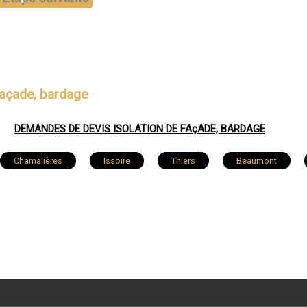
façade, bardage
DEMANDES DE DEVIS ISOLATION DE FAçADE, BARDAGE
Chamalières
Issoire
Thiers
Beaumont
Châtel-Guyon
Lezoux
Ceyrat
Billom
Blanzat
Saint-Éloy-les-Mines
Mozac
O
nelle
Vertaizon
Orcet
Puy-Guillaume
M
Saint-Georges-de-Mons
Aydat
Saint-Beauzire