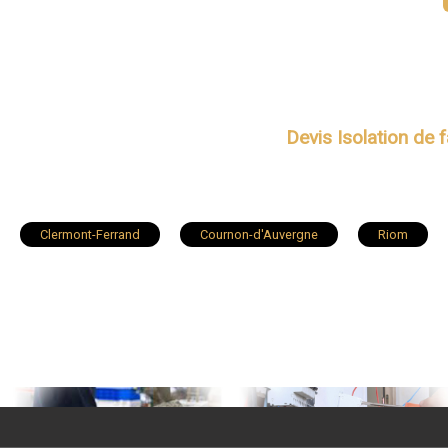
Devis Isolation de 
Clermont-Ferrand
Cournon-d'Auvergne
Riom
Lempdes
Romagnat
Cébazat
Ambert
Royat
Courpière
Aulnat
Martres-de-Veyre
La Roche-Blanche
Châteaugay
Saint-Genès-Champa
Aigueperse
Ennezat
Sayat
Mirefleurs