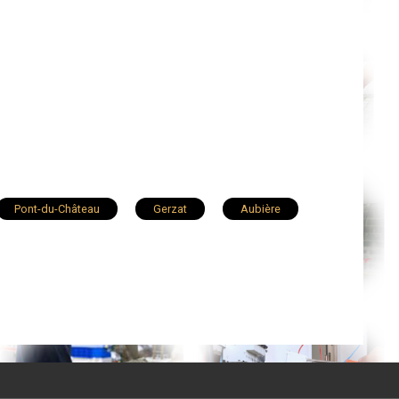
Pont-du-Château
Gerzat
Aubière
Vic-le-Comte
Volvic
Le Cendre
rcines
Brassac-les-Mines
Veyre-Monton
aringues
Pérignat-lès-Sarliève
La Monnerie-le-Montel
Combronde