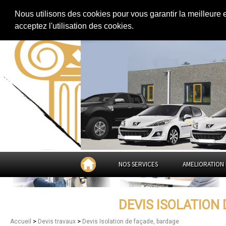
Extension de maison
|
Rénovation de maison
|
Aménagement des combles
Nous utilisons des cookies pour vous garantir la meilleure 
Devis Isolation de façade, barda
acceptez l'utilisation des cookies.
de-Dôme
NOS SERVICES
AMELIORATION 
DEVIS ISOLATION
>
>
Accueil
Devis travaux
Devis Isolation de façade, bardage