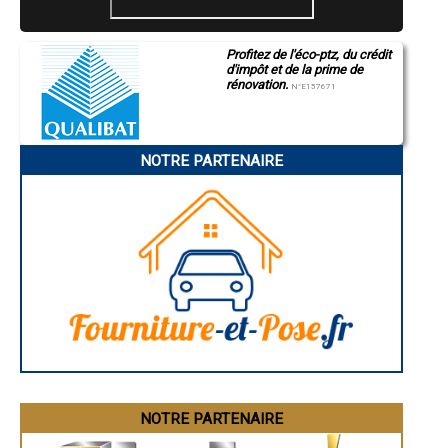
- Joint à la chaux, façade en pierre à Saint-Ours
- Joint à la chaux, façade en pierre à Paslières
- Joint à la chaux, façade en pierre à Chappes
Profitez de l'éco-ptz, du crédit
- Joint à la chaux, façade en pierre à Randan
d'impôt et de la prime de
- Joint à la chaux, façade en pierre à Charbonnières-les-Varennes
rénovation.
N°E157671
- Joint à la chaux, façade en pierre à Chauriat
- Joint à la chaux, façade en pierre à Enval
- Joint à la chaux, façade en pierre à Marsac-en-Livradois
- Joint à la chaux, façade en pierre à Plauzat
NOTRE PARTENAIRE
- Joint à la chaux, façade en pierre à Mont-Dore
- Joint à la chaux, façade en pierre à Pérignat-sur-Allier
- Joint à la chaux, façade en pierre à Dallet
- Joint à la chaux, façade en pierre à Cunlhat
- Joint à la chaux, façade en pierre à Chabreloche
- Joint à la chaux, façade en pierre à Escoutoux
- Joint à la chaux, façade en pierre à Champeix
- Joint à la chaux, façade en pierre à Saint-Gervais-d'Auvergne
- Joint à la chaux, façade en pierre à Beauregard-l'Évêque
- Joint à la chaux, façade en pierre à Manzat
- Joint à la chaux, façade en pierre à Le Crest
- Joint à la chaux, façade en pierre à Messeix
- Joint à la chaux, façade en pierre à Marsat
- Joint à la chaux, façade en pierre à Saint-Julien-de-Coppel
NOTRE PARTENAIRE
- Joint à la chaux, façade en pierre à Coudes
- Joint à la chaux, façade en pierre à Saint-Georges-sur-Allier