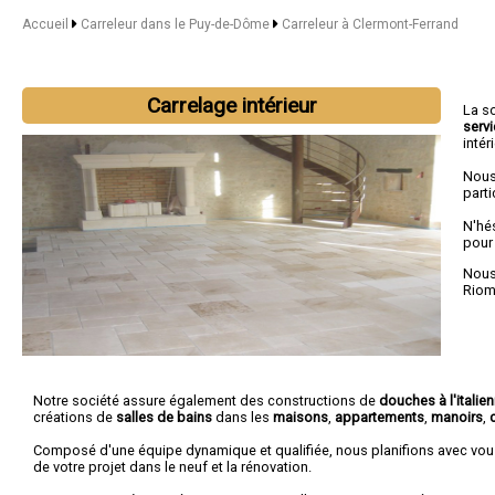
Accueil
Carreleur dans le Puy-de-Dôme
Carreleur à Clermont-Ferrand
Carrelage intérieur
La s
serv
intér
Nous
parti
N'hé
pour
Nous 
Rio
Notre société assure également des constructions de
douches à l'italie
créations de
salles de bains
dans les
maisons
,
appartements
,
manoirs
,
Composé d'une équipe dynamique et qualifiée, nous planifions avec vou
de votre projet dans le neuf et la rénovation.