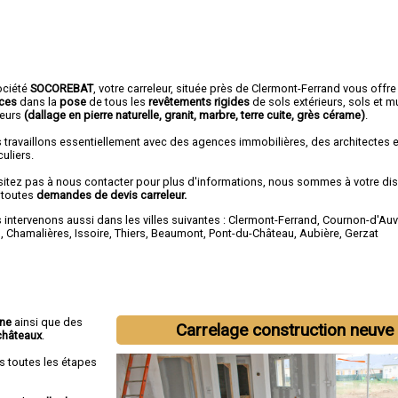
ociété
SOCOREBAT
,
votre carreleur
, située près de Clermont-Ferrand vous offre
ices
dans la
pose
de tous les
revêtements rigides
de sols extérieurs, sols et m
ieurs
(dallage en pierre naturelle, granit, marbre, terre cuite, grès cérame)
.
 travaillons essentiellement avec des agences immobilières, des architectes 
culiers.
sitez pas à nous contacter pour plus d'informations, nous sommes à votre di
 toutes
demandes de devis carreleur.
intervenons aussi dans les villes suivantes :
Clermont-Ferrand
,
Cournon-d'Au
m
,
Chamalières
,
Issoire
,
Thiers
,
Beaumont
,
Pont-du-Château
,
Aubière
,
Gerzat
nne
ainsi que des
Carrelage construction neuve
châteaux
.
s toutes les étapes