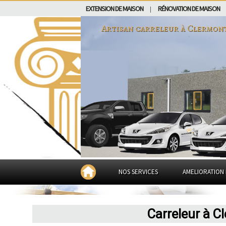
EXTENSION DE MAISON
RÉNOVATION DE MAISON
|
Artisan carreleur à
Clermont
NOS SERVICES
AMELIORATION 
Carreleur à C