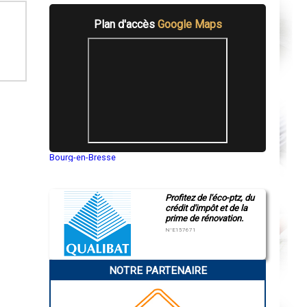
Plan d'accès
Google Maps
Bourg-en-Bresse
Saint-Quentin
Montluçon
Manosque
Profitez de l'éco-ptz, du
Gap
crédit d'impôt et de la
Nice
prime de rénovation.
Annonay
Charleville-Mézières
N°E157671
Pamiers
Troyes
Narbonne
NOTRE PARTENAIRE
Rodez
Marseille
Caen
Aurillac