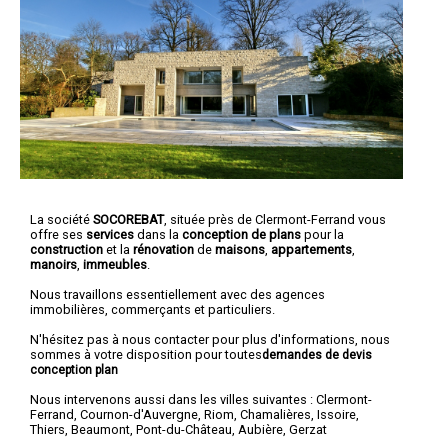
La société
SOCOREBAT
, située près de Clermont-Ferrand vous
offre ses
services
dans la
conception de plans
pour la
construction
et la
rénovation
de
maisons
,
appartements
,
manoirs
,
immeubles
.
Nous travaillons essentiellement avec des agences
immobilières, commerçants et particuliers.
N'hésitez pas à nous contacter pour plus d'informations, nous
sommes à votre disposition pour toutes
demandes de devis
conception plan
Nous intervenons aussi dans les villes suivantes :
Clermont-
Ferrand
,
Cournon-d'Auvergne
,
Riom
,
Chamalières
,
Issoire
,
Thiers
,
Beaumont
,
Pont-du-Château
,
Aubière
,
Gerzat