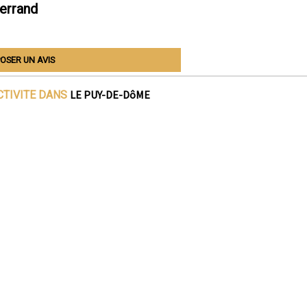
errand
OSER UN AVIS
LE PUY-DE-DôME
CTIVITE DANS