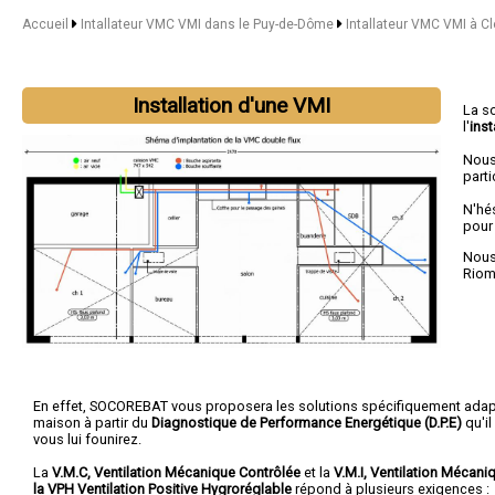
Accueil
Intallateur VMC VMI dans le Puy-de-Dôme
Intallateur VMC VMI à C
Installation d'une VMI
La s
l'
inst
Nous
parti
N'hé
pour
Nous 
Rio
En effet, SOCOREBAT vous proposera les solutions spécifiquement adap
maison à partir du
Diagnostique de Performance Energétique (D.P.E)
qu'il
vous lui founirez.
La
V.M.C, Ventilation Mécanique Contrôlée
et la
V.M.I, Ventilation Mécaniq
la VPH Ventilation Positive Hygroréglable
répond à plusieurs exigences :