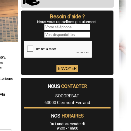
Besoin d'aide ?
Nous vous rappellons gratuitement.
 50%
ns
re
xtérieure
NOUS
CONTACTER
Alu
SOCOREBAT
63000 Clermont-Ferrand
NOS
HORAIRES
Du Lundi au vendredi
9h00 - 18h00