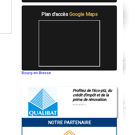
Plan d'accès
Google Maps
Bourg-en-Bresse
Saint-Quentin
Montluçon
Manosque
Profitez de l'éco-ptz, du
Gap
crédit d'impôt et de la
Nice
prime de rénovation.
Annonay
Charleville-Mézières
N°E157671
Pamiers
Troyes
Narbonne
NOTRE PARTENAIRE
Rodez
Marseille
Caen