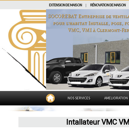
EXTENSION DE MAISON
RÉNOVATION DE MAISON
|
SOCOREBAT Entreprise de ventila
pour l'habitat Installe, pose, 
VMC, VMI à
Clermont-Fe
NOS SERVICES
AMELIORATION 
Intallateur VMC VM