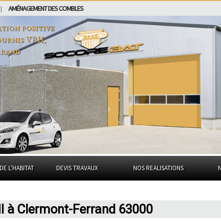
AMÉNAGEMENT DES COMBLES
|
tion positive
fournis VPH,
rrand
DE L'HABITAT
DEVIS TRAVAUX
NOS REALISATIONS
I à Clermont-Ferrand 63000