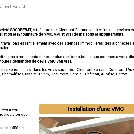
lermont-Ferrand
ociété
SOCOREBAT
, située près de Clermont-Ferrand vous offre ses
services
d
allation
et la
fourniture de VMC, VMI et VPH de maisons
et
appartements
,
 travaillons essentiellement avec des agences immobilières, des architectes 
culiers.
sitez pas à nous contacter pour plus d'informations, nous sommes à votre di
 toutes
demandes de devis VMC VMI VPH.
intervenons aussi dans les villes suivantes :
Clermont-Ferrand
,
Cournon-d'Au
m
,
Chamalières
,
Issoire
,
Thiers
,
Beaumont
,
Pont-du-Château
,
Aubière
,
Gerzat
Installation d'une VMC
tées à votre
 réalisera ou que
ue Insufflée et