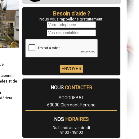
Besoin d'aide ?
Nous vous rappellons gratuitement.
que
anciennes
ades et de
NOUS
CONTACTER
n
SOCOREBAT
xtérieur
63000 Clermont-Ferrand
NOS
HORAIRES
Du Lundi au vendredi
9h00 - 18h00