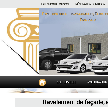
EXTENSION DE MAISON
RÉNOVATION DE MAISON
|
Entreprise de ravalement/Endui
Ferrand
NOS SERVICES
AMELIORATION 
Ravalement de façade, 