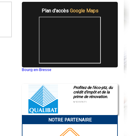
Plan d'accès
Google Maps
Bourg-en-Bresse
Saint-Quentin
Montluçon
Manosque
Profitez de l'éco-ptz, du
Gap
crédit d'impôt et de la
Nice
prime de rénovation.
Annonay
Charleville-Mézières
N°E157671
Pamiers
Troyes
Narbonne
NOTRE PARTENAIRE
Rodez
Marseille
Caen
Aurillac