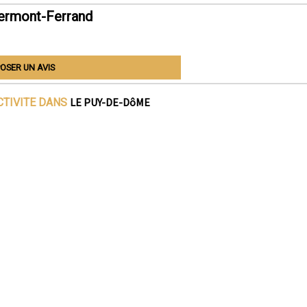
lermont-Ferrand
OSER UN AVIS
LE PUY-DE-DôME
CTIVITE DANS