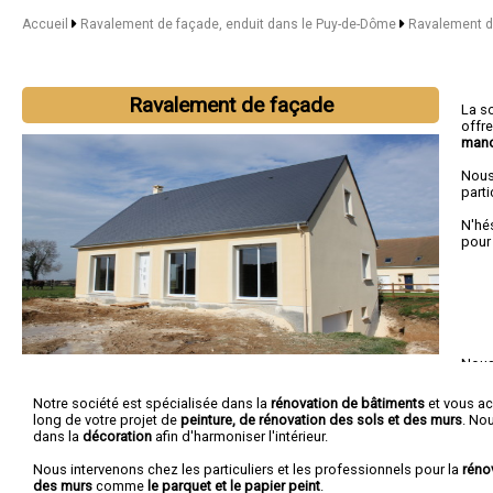
Accueil
Ravalement de façade, enduit dans le Puy-de-Dôme
Ravalement de
Ravalement de façade
La s
offr
mano
Nous
parti
N'hé
pour
Nous 
Rio
Notre société est spécialisée dans la
rénovation de bâtiments
et vous a
long de votre projet de
peinture, de rénovation des sols et des murs
. No
dans la
décoration
afin d'harmoniser l'intérieur.
Nous intervenons chez les particuliers et les professionnels pour la
réno
des murs
comme
le parquet et le papier peint
.