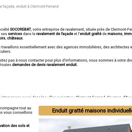
 façade, enduit à Clermont-Ferrand
ociété
SOCOREBAT
,
votre entreprise de ravalement
, située près de Clermont-F
e ses
services
dans le
ravalement de façade
et l'
enduit gratté
de
maisons
,
imm
irs
,
châteaux
.
 travaillons essentiellement avec des agences immobilières, des architectes 
culiers.
sitez pas à nous contacter pour plus d'informations, nous sommes à votre di
 toutes
demandes de devis ravalement enduit.
intervenons aussi dans les villes suivantes :
Clermont-Ferrand
,
Cournon-d'Au
m
,
Chamalières
,
Issoire
,
Thiers
,
Beaumont
,
Pont-du-Château
,
Aubière
,
Gerzat
ccompagne tout au
Enduit gratté maisons individuel
us vous conseillons
vation des sols et