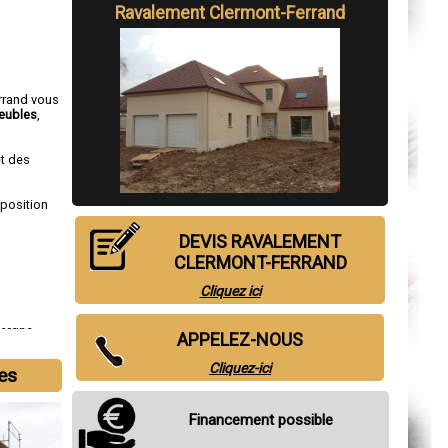
Ravalement Clermont-Ferrand
errand vous
eubles
,
et des
sposition
DEVIS RAVALEMENT
CLERMONT-FERRAND
Cliquez ici
vergne
,
APPELEZ-NOUS
Cliquez-ici
les
Financement possible